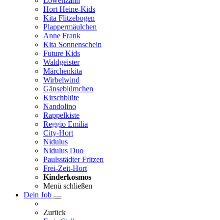
Löwenzahn
Hort Heine-Kids
Kita Flitzebogen
Plappermäulchen
Anne Frank
Kita Sonnenschein
Future Kids
Waldgeister
Märchenkita
Wirbelwind
Gänseblümchen
Kirschblüte
Nandolino
Rappelkiste
Reggio Emilia
City-Hort
Nidulus
Nidulus Duo
Paulsstädter Fritzen
Frei-Zeit-Hort
Kinderkosmos
Menü schließen
Dein Job
Zurück