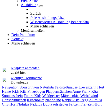
Freie Stellen
Ausbildung
Zurück
freie Ausbildungsplätze
Wissenswertes Ausbildung bei der Kita
Menü schließen
Menü schließen
Dein Praktikum
Kontakt
Menü schließen
Kitaplatz anmelden
direkt hier
wichtige Dokumente
Downloads
Navigation überspringen
Naturkita
Feldstadtmäuse
Löwenzahn
Hort
Heine-Kids
Kita Flitzebogen
Plappermäulchen
Anne Frank
Kita
Sonnenschein
Future Kids
Waldgeister
Märchenkita
Wirbelwind
Gänseblümchen
Kirschblüte
Nandolino
Rappelkiste
Reggio Emilia
City-Hort
Nidulus
Nidulus Duo
Paulsstädter Fritzen
Frei-Zeit-Hort