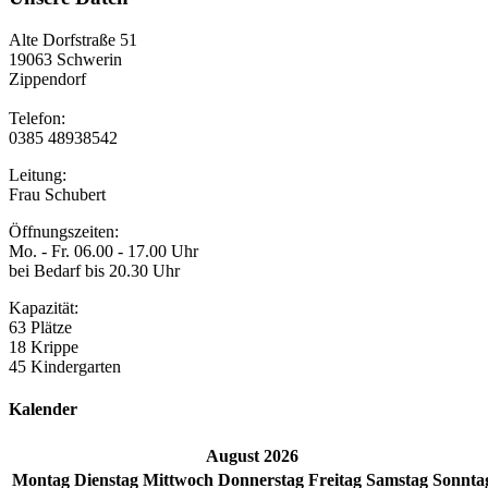
Alte Dorfstraße 51
19063 Schwerin
Zippendorf
Telefon:
0385 48938542
Leitung:
Frau Schubert
Öffnungszeiten:
Mo. - Fr. 06.00 - 17.00 Uhr
bei Bedarf bis 20.30 Uhr
Kapazität:
63 Plätze
18 Krippe
45 Kindergarten
Kalender
August 2026
Mo
ntag
Di
enstag
Mi
ttwoch
Do
nnerstag
Fr
eitag
Sa
mstag
So
nnta