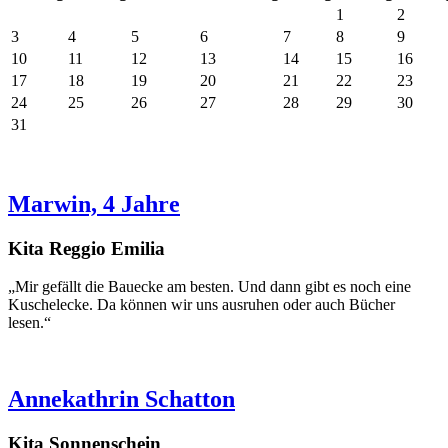
1
2
3
4
5
6
7
8
9
10
11
12
13
14
15
16
17
18
19
20
21
22
23
24
25
26
27
28
29
30
31
Marwin, 4 Jahre
Kita Reggio Emilia
„Mir gefällt die Bauecke am besten. Und dann gibt es noch eine
Kuschelecke. Da können wir uns ausruhen oder auch Bücher
lesen.“
Annekathrin Schatton
Kita Sonnenschein