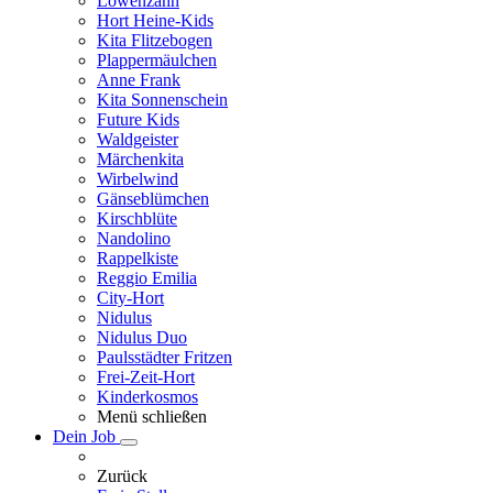
Löwenzahn
Hort Heine-Kids
Kita Flitzebogen
Plappermäulchen
Anne Frank
Kita Sonnenschein
Future Kids
Waldgeister
Märchenkita
Wirbelwind
Gänseblümchen
Kirschblüte
Nandolino
Rappelkiste
Reggio Emilia
City-Hort
Nidulus
Nidulus Duo
Paulsstädter Fritzen
Frei-Zeit-Hort
Kinderkosmos
Menü schließen
Dein Job
Zurück