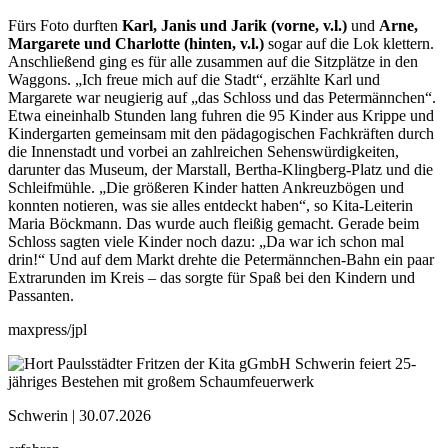
Fürs Foto durften
Karl, Janis und Jarik (vorne, v.l.)
und
Arne,
Margarete und Charlotte (hinten, v.l.)
sogar auf die Lok klettern.
Anschließend ging es für alle zusammen auf die Sitzplätze in den
Waggons. „Ich freue mich auf die Stadt“, erzählte Karl und
Margarete war neugierig auf „das Schloss und das Petermännchen“.
Etwa eineinhalb Stunden lang fuhren die 95 Kinder aus Krippe und
Kindergarten gemeinsam mit den pädagogischen Fachkräften durch
die Innenstadt und vorbei an zahlreichen Sehenswürdigkeiten,
darunter das Museum, der Marstall, Bertha-Klingberg-Platz und die
Schleifmühle. „Die größeren Kinder hatten Ankreuzbögen und
konnten notieren, was sie alles entdeckt haben“, so Kita-Leiterin
Maria Böckmann. Das wurde auch fleißig gemacht. Gerade beim
Schloss sagten viele Kinder noch dazu: „Da war ich schon mal
drin!“ Und auf dem Markt drehte die Petermännchen-Bahn ein paar
Extrarunden im Kreis – das sorgte für Spaß bei den Kindern und
Passanten.
maxpress/jpl
Schwerin |
30.07.2026