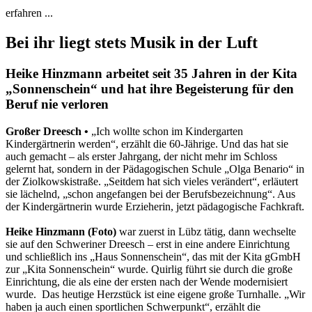
erfahren ...
Bei ihr liegt stets Musik in der Luft
Heike Hinzmann arbeitet seit 35 Jahren in der Kita
„Sonnenschein“ und hat ihre Begeisterung für den
Beruf nie verloren
Großer Dreesch •
„Ich wollte schon im Kindergarten
Kindergärtnerin werden“, erzählt die 60-Jährige. Und das hat sie
auch gemacht – als erster Jahrgang, der nicht mehr im Schloss
gelernt hat, sondern in der Pädagogischen Schule „Olga Benario“ in
der Ziolkowskistraße. „Seitdem hat sich vieles verändert“, erläutert
sie lächelnd, „schon angefangen bei der Berufsbezeichnung“. Aus
der Kindergärtnerin wurde Erzieherin, jetzt pädagogische Fachkraft.
Heike Hinzmann (Foto)
war zuerst in Lübz tätig, dann wechselte
sie auf den Schweriner Dreesch – erst in eine andere Einrichtung
und schließlich ins „Haus Sonnenschein“, das mit der Kita gGmbH
zur „Kita Sonnenschein“ wurde. Quirlig führt sie durch die große
Einrichtung, die als eine der ersten nach der Wende modernisiert
wurde. Das heutige Herzstück ist eine eigene große Turnhalle. „Wir
haben ja auch einen sportlichen Schwerpunkt“, erzählt die