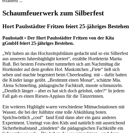
erfahren ...
Schaumfeuerwerk zum Silberfest
Hort Paulsstädter Fritzen feiert 25-jähriges Bestehen
Paulsstadt •
Der Hort Paulsstädter Fritzen von der Kita
gGmbH feiert 25-jähriges Bestehen.
„Wir haben an das Hochzeitsjubiläum gedacht und so ein Silberfest
aus unserem Jahreshighlight kreiert“, erzählte Hortleterin Marita
Buß. Bei bestem Festwetter tummelten sich am Nachmittag die
Hortkinder auf dem großen Hof. Maskottchen „Fiete“ ließ sich
sehen und machte begeistert beim Cheerleading mit – dafür hatten
die Kinder lange geübt. „Bestimmt einen Monat“, schätzte Mia.
Alena Schmerling, pädagogische Fachkraft, musste schmunzeln.
„Deutlich länger – aber es hat sich doch gelohnt, oder?“ In jedem
Fall gab es einen Riesen-Applaus für die Tänzerinnen.
Ein weiteres Highlight waren verschiedene Mitmachstationen mit
Wasser, die bei der Julihitze eine tolle Abkühlung boten.
Sprichwörtlich „cool“ fand Emil dann aber ein ganz anderes
Experiment. Umringt von den Kids und natürlich mit ausreichend
Sicherheitsabstand „zündeten“ die pädagogischen Fachkräfte ein