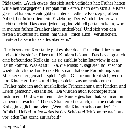
Pädagogin. „Auch etwas, das sich stark verändert hat: Früher hatten
wir einen vorgegeben Lernplan mit Zeiten, nach dem sich alle Kitas
gerichtet haben. Heute gibt es unterschiedliche Konzepte, offene
Arbeit, bedürfnisorientierte Erziehung. Der Wandel hierher war
nicht so leicht. Dass man jeden Tag individuell gestalten kann, war
in meinen frühen Erzieherjahren undenkbar! Und sich von den
festen Strukturen zu lösen, hat viele – mich auch - verunsichert.
Heute schätze ich das alles aber sehr.“
Eine besondere Konstante gibt es aber doch für Heike Hinzmann –
und dafür ist sie bei Eltern und Kindern bekannt. Das bestätigt auch
eine befreundete Kollegin, als sie zufällig beim Interview in den
Raum kommt. Was es ist? „Na, die Musik!“, sagt sie und ist schon
wieder durch die Tür. Heike Hinzmann hat eine Fortbildung zum
Musikerzieher gemacht, spielt täglich Gitarre und freut sich, wenn
ihre Kinder zu Kreis- und Fingerspielen zusammenkommen.
„Früher habe ich auch musikalische Früherziehung mit Kindern und
Eltern gemacht“, erzählt sie. „Da wurden auch Kochtöpfe zum
Instrument. Und wenn man in die Runde geschaut hat, sah man nur
lachende Gesichter.“ Dieses Strahlen ist es auch, das die erfahrene
Kollegin täglich motiviert. „Wenn die Kinder schon an der Tür
fröhlich ,Heike!‘ rufen – das ist das Schönste! Ich komme nach wie
vor jeden Tag gerne zur Arbeit!“
maxpress/jpl