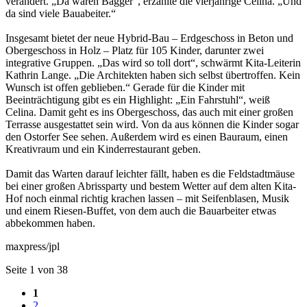
verändert. „Da waren Bagger“, erzählte die vierjährige Celina. „Und
da sind viele Bauabeiter.“
Insgesamt bietet der neue Hybrid-Bau – Erdgeschoss in Beton und
Obergeschoss in Holz – Platz für 105 Kinder, darunter zwei
integrative Gruppen. „Das wird so toll dort“, schwärmt Kita-Leiterin
Kathrin Lange. „Die Architekten haben sich selbst übertroffen. Kein
Wunsch ist offen geblieben.“ Gerade für die Kinder mit
Beeinträchtigung gibt es ein Highlight: „Ein Fahrstuhl“, weiß
Celina. Damit geht es ins Obergeschoss, das auch mit einer großen
Terrasse ausgestattet sein wird. Von da aus können die Kinder sogar
den Ostorfer See sehen. Außerdem wird es einen Bauraum, einen
Kreativraum und ein Kinderrestaurant geben.
Damit das Warten darauf leichter fällt, haben es die Feldstadtmäuse
bei einer großen Abrissparty und bestem Wetter auf dem alten Kita-
Hof noch einmal richtig krachen lassen – mit Seifenblasen, Musik
und einem Riesen-Buffet, von dem auch die Bauarbeiter etwas
abbekommen haben.
maxpress/jpl
Seite 1 von 38
1
2