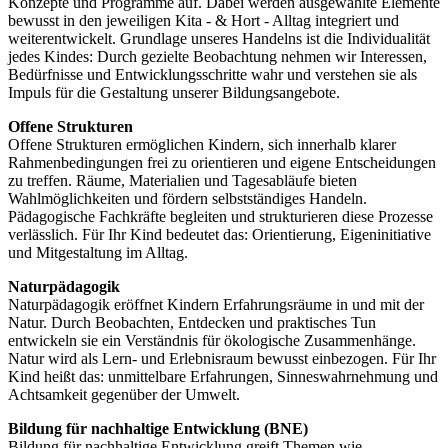
Konzepte und Programme auf. Dabei werden ausgewählte Elemente
bewusst in den jeweiligen Kita - & Hort - Alltag integriert und
weiterentwickelt. Grundlage unseres Handelns ist die Individualität
jedes Kindes: Durch gezielte Beobachtung nehmen wir Interessen,
Bedürfnisse und Entwicklungsschritte wahr und verstehen sie als
Impuls für die Gestaltung unserer Bildungsangebote.
Offene Strukturen
Offene Strukturen ermöglichen Kindern, sich innerhalb klarer
Rahmenbedingungen frei zu orientieren und eigene Entscheidungen
zu treffen. Räume, Materialien und Tagesabläufe bieten
Wahlmöglichkeiten und fördern selbstständiges Handeln.
Pädagogische Fachkräfte begleiten und strukturieren diese Prozesse
verlässlich. Für Ihr Kind bedeutet das: Orientierung, Eigeninitiative
und Mitgestaltung im Alltag.
Naturpädagogik
Naturpädagogik eröffnet Kindern Erfahrungsräume in und mit der
Natur. Durch Beobachten, Entdecken und praktisches Tun
entwickeln sie ein Verständnis für ökologische Zusammenhänge.
Natur wird als Lern- und Erlebnisraum bewusst einbezogen. Für Ihr
Kind heißt das: unmittelbare Erfahrungen, Sinneswahrnehmung und
Achtsamkeit gegenüber der Umwelt.
Bildung für nachhaltige Entwicklung (BNE)
Bildung für nachhaltige Entwicklung greift Themen wie