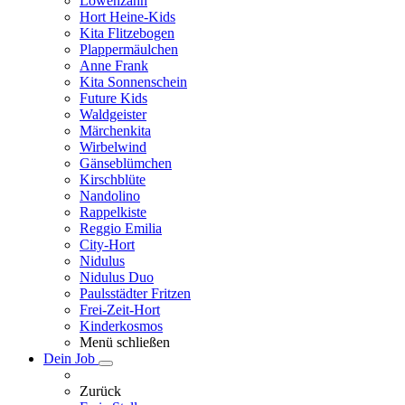
Löwenzahn
Hort Heine-Kids
Kita Flitzebogen
Plappermäulchen
Anne Frank
Kita Sonnenschein
Future Kids
Waldgeister
Märchenkita
Wirbelwind
Gänseblümchen
Kirschblüte
Nandolino
Rappelkiste
Reggio Emilia
City-Hort
Nidulus
Nidulus Duo
Paulsstädter Fritzen
Frei-Zeit-Hort
Kinderkosmos
Menü schließen
Dein Job
Zurück