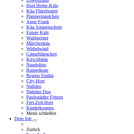
Löwenzahn
Hort Heine-Kids
Kita Flitzebogen
Plappermäulchen
Anne Frank
Kita Sonnenschein
Future Kids
Waldgeister
Märchenkita
Wirbelwind
Gänseblümchen
Kirschblüte
Nandolino
Rappelkiste
Reggio Emilia
City-Hort
Nidulus
Nidulus Duo
Paulsstädter Fritzen
Frei-Zeit-Hort
Kinderkosmos
Menü schließen
Dein Job
Zurück