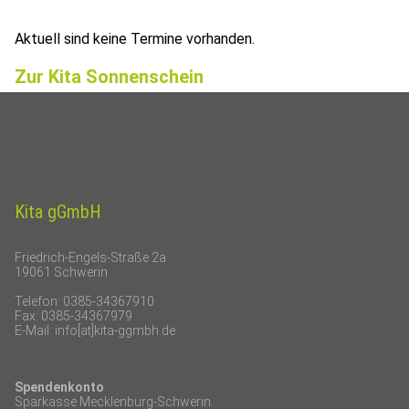
Aktuell sind keine Termine vorhanden.
Zur Kita Sonnenschein
Kita gGmbH
Friedrich-Engels-Straße 2a
19061 Schwerin
Telefon: 0385-34367910
Fax: 0385-34367979
E-Mail: info[at]kita-ggmbh.de
Spendenkonto
Sparkasse Mecklenburg-Schwerin