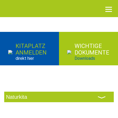
KITAPLATZ
WICHTIGE
ANMELDEN
DOKUMENTE
direkt hier
Downloads
Navigation
Navigation
überspringen