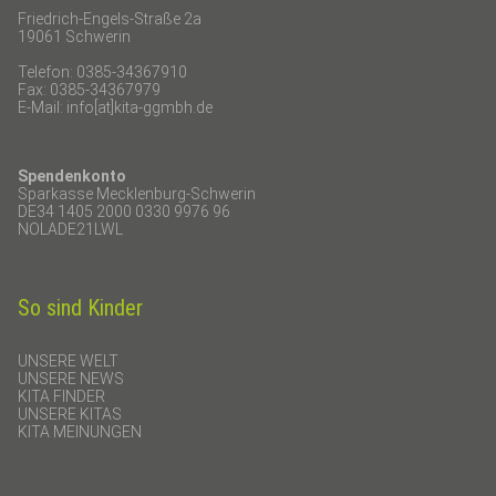
Friedrich-Engels-Straße 2a
19061 Schwerin
Telefon: 0385-34367910
Fax: 0385-34367979
E-Mail: info[at]kita-ggmbh.de
Spendenkonto
Sparkasse Mecklenburg-Schwerin
DE34 1405 2000 0330 9976 96
NOLADE21LWL
So sind Kinder
Navigation
überspringen
UNSERE WELT
UNSERE NEWS
KITA FINDER
UNSERE KITAS
KITA MEINUNGEN
Navigation
überspringen