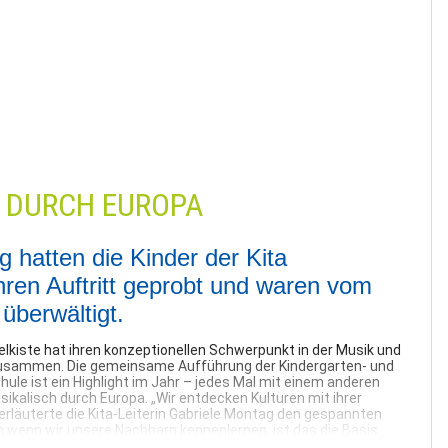
 DURCH EUROPA
g hatten die Kinder der Kita
ihren Auftritt geprobt und waren vom
überwältigt.
elkiste hat ihren konzeptionellen Schwerpunkt in der Musik und
 zusammen. Die gemeinsame Aufführung der Kindergarten- und
hule ist ein Highlight im Jahr – jedes Mal mit einem anderen
ikalisch durch Europa. „Wir entdecken Kulturen mit ihrer
erläuterte die Kita-Leiterin Gabriele Montag den gespannten
n wenn wir unsere Nachbarn kennenlernen, ist das die Basis
.“