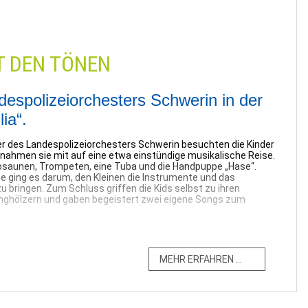
T DEN TÖNEN
espolizeiorchesters Schwerin in der
ia“.
er des Landespolizeiorchesters Schwerin besuchten die Kinder
d nahmen sie mit auf eine etwa einstündige musikalische Reise.
osaunen, Trompeten, eine Tuba und die Handpuppe „Hase“.
be ging es darum, den Kleinen die Instrumente und das
 bringen. Zum Schluss griffen die Kids selbst zu ihren
nghölzern und gaben begeistert zwei eigene Songs zum
hauten viele Kinder aus dem Fenster und warteten ungeduldig
iorchesters. Alle gemeinsam versammelten sich schließlich im
 schnell ganz leise – gespannt fieberten alle den ersten
ERFAHREN ...
rtett zu spielen begann, fingen die kleinen Musiker und
chnell an, im Takt zu klatschen, zu wippen und später auch
ls die Bläser den Kita-Song anstimmten – den
ließend übernahm Handpuppe „Hase“ und erklärte die