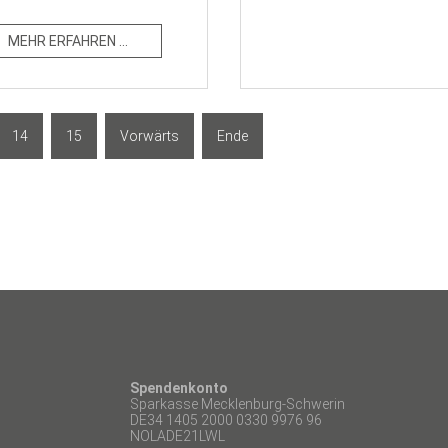
auptsache in ihrem
en war mein Traum. Jetzt
Dann übernahm Erzieherin X
ERFAHREN ...
in schönes Gefühl.“ Mehr als
Deutschland aus durch. Der
g zum/zur staatlich
zeigten ihre Choreographie
aus begleitendem Mentoring,
Spanien. Fleißig trugen Han
 eine optimale
Bühne von rechts nach link
ung im Kita- oder Hort-
Fritsch und sangen „Olé, olé
 ermutigt, sich mit ihren
Irland. Denn hier wurde de
14
15
Vorwärts
Ende
dlichen Schwerpunkten
Performance zum Klassiker 
ache oder Integration“, so
Händen und Füßen zwar die S
uns auf unsere zehn
Effeff. „Kein Wunder“, so di
bei uns machen. Wenn wir
zusammen mit den Schritten.
irischer Kobold das Gedicht
Langstrumpf und Michel au
feierten und in Griechenla
Die Aufführung war ein voll
Kita Rappelkiste klang siche
entdecken kannst – ganz ega
ganz anders, ob wild, ob sa
maxpress/
Janine Pleger
Spendenkonto
Bei ihrer musikalischen Re
Sparkasse Mecklenburg-Schwerin
tanzten mit Erzieherin Juli
DE34 1405 2000 0330 9976 96
NOLADE21LWL