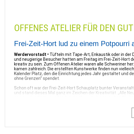
Schwerin |
23.10.2023
OFFENES ATELIER FÜR DEN GU
Frei-Zeit-Hort lud zu einem Potpourri a
Werdervorstadt •
Tüfteln mit Tape-Art, Enkaustik oder in der
und neugierige Besucher hatten am Freitag im Frei-Zeit-Hort 
kreativ zu sein. Zum Offenen Atelier waren alle Schweriner her
kamen zahlreich. Die erstellten Kunstwerke finden nun vielleich
Kalender Platz, den die Einrichtung jedes Jahr gestaltet und d
ohne Grenzen“ spendet.
Schon oft war der Frei-Zeit-Hort Schauplatz bunter Veranstaltu
und stand dieses Mal ganz im Zeichen der Kreativität. „Alle Ne
an so vielen Stationen fanden die abwechslungsreichen Works
malen ist einfach cool“, erzählt Thea, während sie mit dem Bu
bügelt. Bei der Enkaustik werden in Wachs gebundene Farbpig
– eine Maltechnik, die bereits in der griechisch-römischen Ant
animierten eine Druckwerkstatt, Stationen mit Moosgummialle
Farbe“, Aquarellierte Lesezeichen und Sprechende Wände Kinder
sich künstlerisch zu probieren. Besonders ins Zeug gelegt, habe
beim Workshop „Farbe schleudern“. „Rote Farbe darf nicht fehle