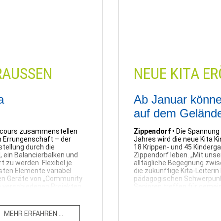
Schwerin |
01.09.2023
AUSSEN
NEUE KITA E
a
Ab Januar könne
auf dem Gelände
rcours zusammenstellen
Zippendorf •
Die Spannung 
n Errungenschaft – der
Jahres wird die neue Kita K
tellung durch die
18 Krippen- und 45 Kinderga
, ein Balancierbalken und
Zippendorf leben. „Mit unse
 zu werden. Flexibel je
alltägliche Begegnung zwisc
sten Elemente variabel
die zukünftige Kita-Leiter
ten Geräte von „Community
pädagogischen Schwerpunkt 
e verschiedenen Projekten
Senioren treffen für gemei
Kochen oder Geschichtenerz
Begegnungen im Alltag geben
on auf verschiedenen Ebenen
Beteiligten überzeugt. Die 
ERFAHREN ...
rnehmenskommunikation der
kennen und die Senioren hab