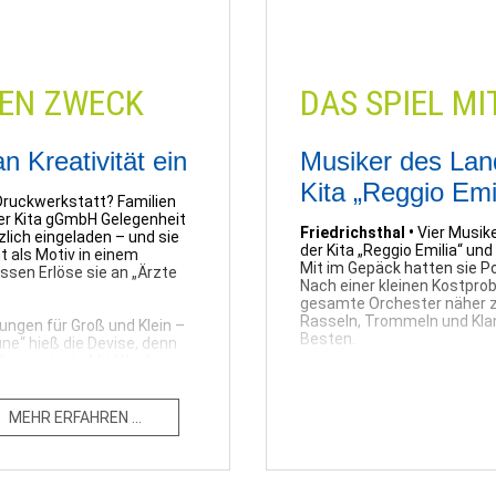
Schwerin |
23.09.2023
TEN ZWECK
DAS SPIEL MI
n Kreativität ein
Musiker des Land
Kita „Reggio Emil
 Druckwerkstatt? Familien
der Kita gGmbH Gelegenheit
Friedrichsthal •
Vier Musik
zlich eingeladen – und sie
der Kita „Reggio Emilia“ un
t als Motiv in einem
Mit im Gepäck hatten sie P
essen Erlöse sie an „Ärzte
Nach einer kleinen Kostpro
gesamte Orchester näher zu
Rasseln, Trommeln und Kla
ngen für Groß und Klein –
Besten.
une“ hieß die Devise, denn
hops statt. „Mit Wachs
Schon am frühen Morgen sc
̈geleisen bunte Farben
auf die Musiker des Polize
mente auf Papier gebracht
Bewegungsraum. Hier war es
ike bekannt war. Dazu
ERFAHREN ...
Tönen entgegen. Als das Qua
rlei oder „Murmelchen in
pädagogischen Fachkräfte s
, Eltern und Interessierte,
mitzusingen. Erst recht, a
n sich viele kleine Künstler
Kindergartenboogie. Ansch
n“, „Nun noch grün dazu“