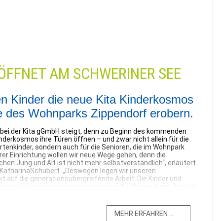
RÖFFNET AM SCHWERINER SEE
n Kinder die neue Kita Kinderkosmos
 des Wohnparks Zippendorf erobern.
bei der Kita gGmbH steigt, denn zu Beginn des kommenden
inderkosmos ihre Türen öffnen – und zwar nicht allein für die
rtenkinder, sondern auch für die Senioren, die im Wohnpark
rer Einrichtung wollen wir neue Wege gehen, denn die
hen Jung und Alt ist nicht mehr selbstverständlich“, erläutert
in KatharinaSchubert. „Deswegen legen wir unseren
auf die generationsübergreifende Arbeit. Die Kinder und
nsame Erlebnisse aufeinander, wie bei Ausflügen, beim Backen,
ählen. Vor allem aber wird es Raum für spontane, ungeplante
.“ Beide Seiten werden davon profitieren – davon sind alle
Kinder lernen spielerisch die Lebenswelt älterer Menschen
ERFAHREN ...
en Teil an der Neugier und der Lebendigkeit der Kinder.