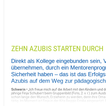
Schwerin |
01.09.2023
ZEHN AZUBIS STARTEN DURCH
Direkt als Kollege eingebunden sein,
übernehmen, durch ein Mentorenprog
Sicherheit haben – das ist das Erfolgs
Azubis auf dem Weg zur pädagogisch
Schwerin •
„Ich freue mich auf die Arbeit mit den Kindern und 
jährige Finja Schubert beim Gruppenbild (Foto, 2. v. r.) zum Aus
schon lange den Wunsch, Erzieherin zu werden, denn ihre Oma 
tätig. Im Moment ist Finja in der Kita Reggio Emilia eingesetzt. 
Siewert (Foto, 3. v. l.) ist in der Kita Rappelkiste. Während ihre