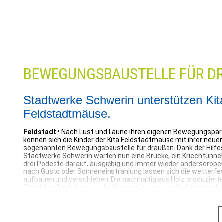
Schwerin |
11.09.2023
BEWEGUNGSBAUSTELLE FÜR DR
Stadtwerke Schwerin unterstützen Kit
Feldstadtmäuse.
Feldstadt •
Nach Lust und Laune ihren eigenen Bewegungspa
können sich die Kinder der Kita Feldstadtmäuse mit ihrer neue
sogenannten Bewegungsbaustelle für draußen. Dank der Hilfes
Stadtwerke Schwerin warten nun eine Brücke, ein Kriechtunnel
drei Podeste darauf, ausgiebig und immer wieder anderserobert
nach Gusto oder Sonneneinstrahlung lassen sich die wetterfe
aufbauen und verschieben. Die nachhaltig aus Holz produzier
Playthings“ gehörten zu der Unterstützung, die die Stadtwerk
der Kita gGmbh widmet.
„Schon seit vielen Jahren haben wir eine intensive Kooperati
mit der Kita gGmbh“, erklärt Aurel Witt, Bereichsleiter Unte