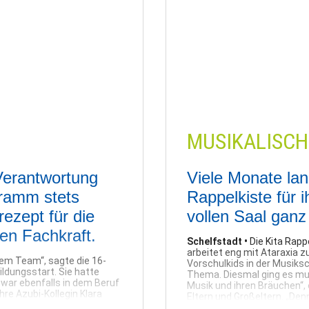
Schwerin |
30.06.2023
MUSIKALISCH
 Verantwortung
Viele Monate lan
ramm stets
Rappelkiste für 
rezept für die
vollen Saal ganz 
en Fachkraft.
Schelfstadt •
Die Kita Rapp
arbeitet eng mit Ataraxia
dem Team“, sagte die 16-
Vorschulkids in der Musiksc
bildungsstart. Sie hatte
Thema. Diesmal ging es mus
war ebenfalls in dem Beruf
Musik und ihren Bräuchen“, 
Ihre Azubi-Kollegin Klara
Eltern und Großeltern. „Den
 Freunde Bürojobs
dafür, sich gut zu verstehen