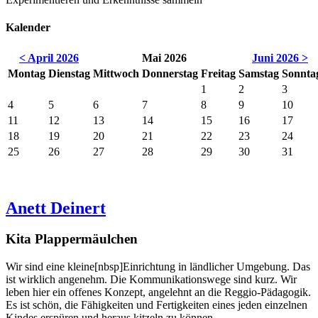
Kalender
< April 2026
Mai 2026
Juni 2026 >
Mo
ntag
Di
enstag
Mi
ttwoch
Do
nnerstag
Fr
eitag
Sa
mstag
So
nnta
1
2
3
4
5
6
7
8
9
10
11
12
13
14
15
16
17
18
19
20
21
22
23
24
25
26
27
28
29
30
31
Anett Deinert
Kita Plappermäulchen
Wir sind eine kleine[nbsp]Einrichtung in ländlicher Umgebung. Das
ist wirklich angenehm. Die Kommunikationswege sind kurz. Wir
leben hier ein offenes Konzept, angelehnt an die Reggio-Pädagogik.
Es ist schön, die Fähigkeiten und Fertigkeiten eines jeden einzelnen
Kindes erspüren und heraus kitzeln zu können.