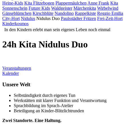
Heine-Kids
Kita Flitzebogen
Plappermäulchen
Anne Frank
Kita
Sonnenschein
Future Kids
Waldgeister
Märchenkita
Wirbelwind
Gänseblümchen
Kirschblüte
Nandolino
Rappelkiste
Reggio Emilia
City-Hort
Nidulus
Nidulus Duo
Paulsstädter Fritzen
Frei-Zeit-Hort
Kinderkosmos
In den Kindern erlebt man sein eigenes Leben noch einmal
24h Kita Nidulus Duo
Veranstaltungen
Kalender
Unsere Welt
Selbständigkeit durch eigenes Tun
Werkstätten mit klarer Funktion und Verantwortung
Sprachbildung im Sprach-Atelier
Beteiligung an Kinder-Blitzlichtrunden
Zwei Standorte. Eine Haltung.