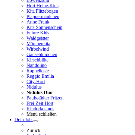
Löwenzahn
Hort Heine-Kids
Kita Flitzebogen
Plappermäulchen
Anne Frank
Kita Sonnenschein
Future Kids
Waldgeister
Märchenkita
Wirbelwind
Gänseblümchen
Kirschblüte
Nandolino
Rappelkiste
Reggio Emilia
City-Hort
Nidulus
Nidulus Duo
Paulsstädter Fritzen
Frei-Zeit-Hort
Kinderkosmos
Menü schließen
Dein Job
Zurück