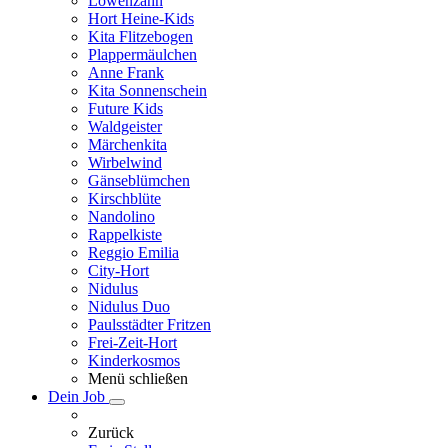
Löwenzahn
Hort Heine-Kids
Kita Flitzebogen
Plappermäulchen
Anne Frank
Kita Sonnenschein
Future Kids
Waldgeister
Märchenkita
Wirbelwind
Gänseblümchen
Kirschblüte
Nandolino
Rappelkiste
Reggio Emilia
City-Hort
Nidulus
Nidulus Duo
Paulsstädter Fritzen
Frei-Zeit-Hort
Kinderkosmos
Menü schließen
Dein Job
Zurück