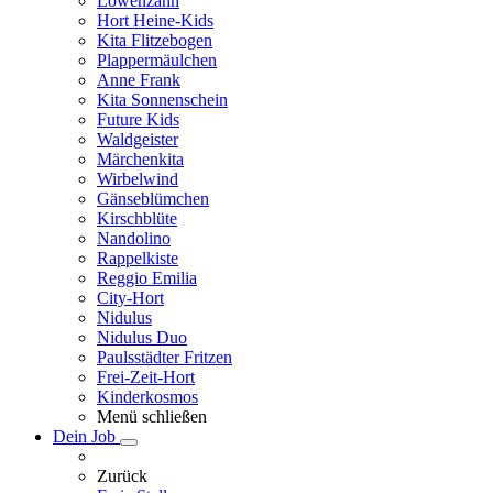
Löwenzahn
Hort Heine-Kids
Kita Flitzebogen
Plappermäulchen
Anne Frank
Kita Sonnenschein
Future Kids
Waldgeister
Märchenkita
Wirbelwind
Gänseblümchen
Kirschblüte
Nandolino
Rappelkiste
Reggio Emilia
City-Hort
Nidulus
Nidulus Duo
Paulsstädter Fritzen
Frei-Zeit-Hort
Kinderkosmos
Menü schließen
Dein Job
Zurück